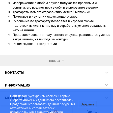
Изображение в любом случае получается красивым и
ровным, это вселяет веру в себя и в рисование в целом
Трафареты помогают развитию мелкой моторики
Помогают в изучении окружающего мира
Рисование по трафарету позволяет в игровой форме
подготовить кисть к письму и отработать умение создавать
четкие линии
При декорировании полученного рисунка, развивается умение
закрашивать, не выходя за контуры.
Рекомендованы педагогами
наверх
КОНТАКТЫ
ИНФОРМАЦИЯ
Сайт использует файлы cookies и сервис
МЫ В СЕТИ
сбора технических данных его посетителей.
Закрыть
Продолжая использовать данный ресурс, вы
автоматически соглашаетесь с
© 2026 ЛУЧ - Мир в ярких красках!
использованием данных технологий.
1
0