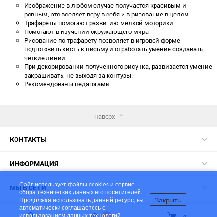
Изображение в любом случае получается красивым и
ровным, это вселяет веру в себя и в рисование в целом
Трафареты помогают развитию мелкой моторики
Помогают в изучении окружающего мира
Рисование по трафарету позволяет в игровой форме
подготовить кисть к письму и отработать умение создавать
четкие линии
При декорировании полученного рисунка, развивается умение
закрашивать, не выходя за контуры.
Рекомендованы педагогами
наверх
КОНТАКТЫ
ИНФОРМАЦИЯ
Сайт использует файлы cookies и сервис
МЫ В СЕТИ
сбора технических данных его посетителей.
Закрыть
Продолжая использовать данный ресурс, вы
автоматически соглашаетесь с
© 2026 ЛУЧ - Мир в ярких красках!
использованием данных технологий.
1
0