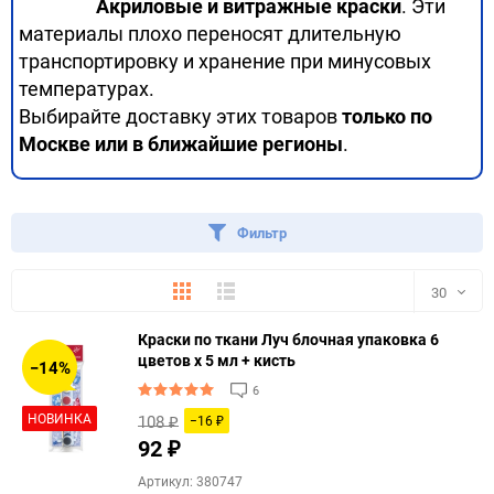
Акриловые и витражные краски
. Эти
материалы плохо переносят длительную
транспортировку и хранение при минусовых
температурах.
Выбирайте доставку этих товаров
только по
Москве или в ближайшие регионы
.
Фильтр
Плитка
Подробно
30
Краски по ткани Луч блочная упаковка 6
30
цветов х 5 мл + кисть
−14%
6
60
НОВИНКА
108
−16
₽
₽
90
92
₽
Артикул: 380747
150