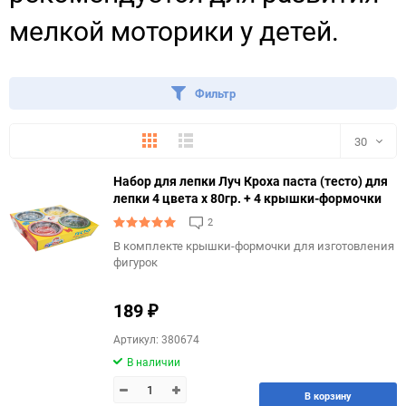
мелкой моторики у детей.
Фильтр
Плитка
Подробно
30
Набор для лепки Луч Кроха паста (тесто) для
30
лепки 4 цвета х 80гр. + 4 крышки-формочки
2
60
В комплекте крышки-формочки для изготовления
фигурок
90
150
189
₽
Артикул: 380674
В наличии
В корзину