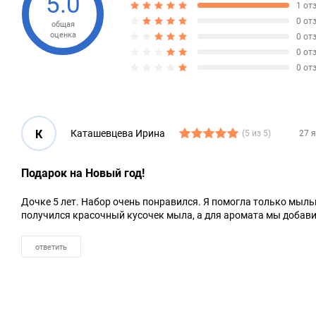
5.0
1 от
0 от
общая
оценка
0 от
0 от
0 от
К
Каташевцева Ирина
(5 из 5)
27 
Подарок на Новый год!
Дочке 5 лет. Набор очень понравился. Я помогла только мыль
получился красочный кусочек мыла, а для аромата мы добави
ответить