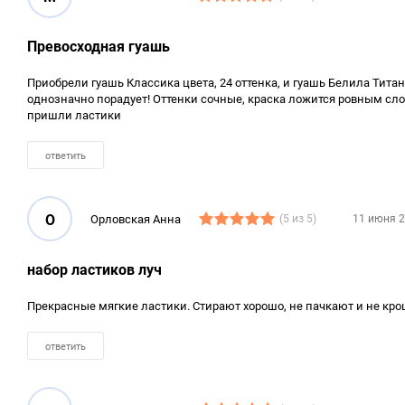
Превосходная гуашь
Приобрели гуашь Классика цвета, 24 оттенка, и гуашь Белила Тита
однозначно порадует! Оттенки сочные, краска ложится ровным слое
пришли ластики
ответить
О
Орловская Анна
(5 из 5)
11 июня 2
набор ластиков луч
Прекрасные мягкие ластики. Стирают хорошо, не пачкают и не крош
ответить