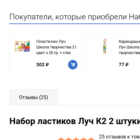
Покупатели, которые приобрели Наб
Пластилин Луч
Карандаши
Школа творчества 21
Луч Школа
цвет х 20 гр. + стек
творчества
302
77
₽
₽
Отзывы (25)
Набор ластиков Луч К2 2 штук
25 отзывов к то