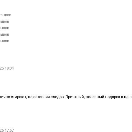
тзывов
зывов
зывов
зывов
зывов
25 18:04
лично стирают, не оставляя следов. Приятный, полезный подарок к наш
25 17:57