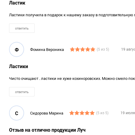
Ластик
Ластики получила в подарок к нашему заказу в подготовительную г
ответить
Ф
Фомина Вероника
(5 из 5)
19 авгу
Ластики
Чисто очищают . ластики не хуже кохиноровских. Можно смело пок
ответить
С
Сидорова Марина
(5 из 5)
19 июля
Отзыв на отлично продукции Луч