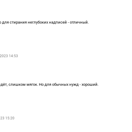
о для стирания неглубоких надписей - отличный.
2023 14:53
дёт, слишком мягок. Но для обычных нужд - хороший.
23 15:20