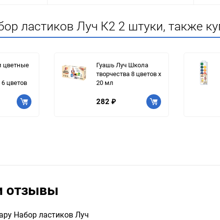
ор ластиков Луч К2 2 штуки, также к
 цветные
Гуашь Луч Школа
творчества 8 цветов х
 6 цветов
20 мл
282
₽
и отзывы
вару Набор ластиков Луч