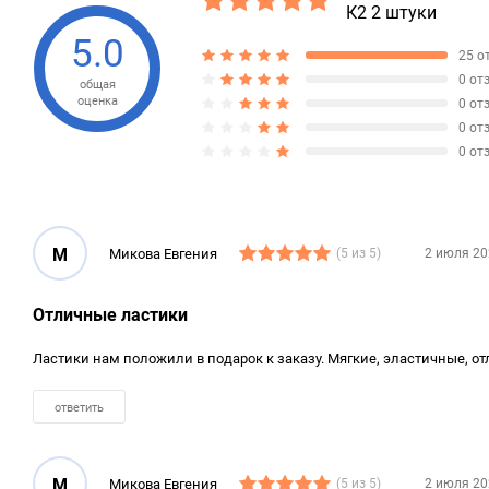
К2 2 штуки
5.0
25 о
0 от
общая
оценка
0 от
0 от
0 от
М
Микова Евгения
(5 из 5)
2 июля 20
Отличные ластики
Ластики нам положили в подарок к заказу. Мягкие, эластичные, от
ответить
М
Микова Евгения
(5 из 5)
2 июля 20