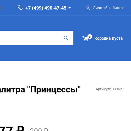
+7 (499) 490-47-45
Личный кабинет
0
Корзина
пуста
алитра "Принцессы"
Артикул:
380621
77
209