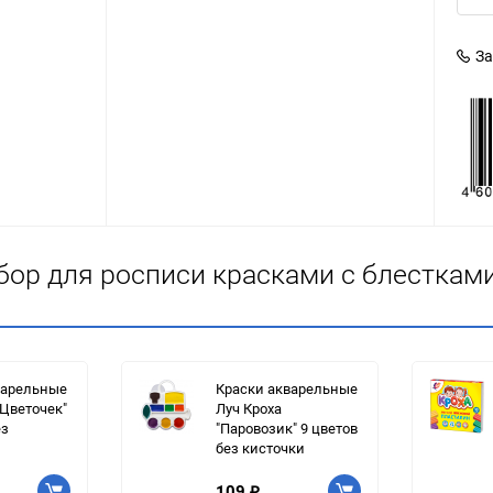
За
бор для росписи красками с блесткам
варельные
Краски акварельные
"Цветочек"
Луч Кроха
ез
"Паровозик" 9 цветов
без кисточки
109
₽