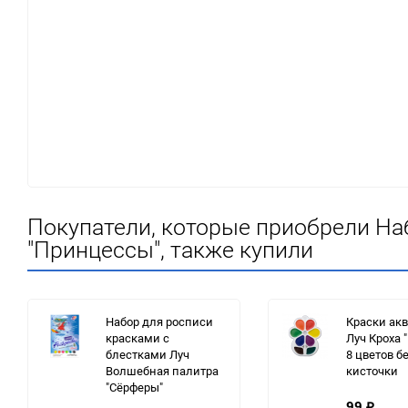
Покупатели, которые приобрели На
"Принцессы", также купили
Набор для росписи
Краски ак
красками с
Луч Кроха 
блестками Луч
8 цветов б
Волшебная палитра
кисточки
"Сёрферы"
99
₽