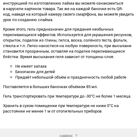
инструкцией по изготовлению лайма вы можете ознакомиться
в карусели картинок товара. Так же на каждой баночке есть QR-
код, наведя на который камеру своего смартфона, вы можете увидеть
урок по созданию слайма.
Кроме этого, гель предназначен для придания необычных
переливающихся эффектов. Используется для украшения рисунков,
открыток, поделок из глины, гипса, воска, солёного теста, фольги,
стекла и т.п. Легко наностися на любую поверхность, при высыхани
становится прозрачным, оставляя на поделке переливающиеся
блёстки. Время высыхания геля зависит от толщины слоя.
Не имеет запаха
Безопасен для детей
Придаёт небольшой объём и праздничность любой работе
Поставляется в больших баночках объёмом 85 мл.
Гель транспортировать при температуре до -30°С не более 1 месяца.
Хранить в сухом помещении при температуре не ниже 0°С на
расстоянии не менее 1 м от отопительных приборов
наверх